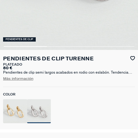
PENDIENTES DE CLIP
PENDIENTES DE CLIP TURENNE
PLATEADO
80 €
Pendientes de clip semi largos acabados en rodio con eslabón. Tendencia
absoluta para lucir en tu día a día.
Más información
COLOR