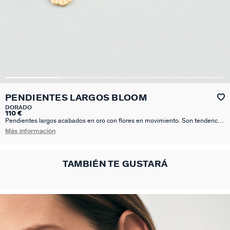
PENDIENTES LARGOS BLOOM
DORADO
110 €
Pendientes largos acabados en oro con flores en movimiento. Son tendencia,
favorecen y combinan con todo. Es el comodín perfecto para cualquier
Más información
evento que se te presente.
TAMBIÉN TE GUSTARÁ