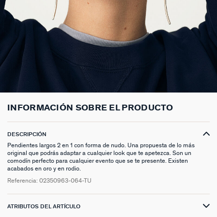
ANILLOS HASTA -50%
N13
COLLAR MIDI
CRIOLLAS
TOBILLERA
ANILLOS DORADOS
MEDALLAS
PIERCING CRIOLLA
MADELEINE
CINTURONES
MOMENT
COLGANTES HASTA -50%
PRISMA
CADENA
PIERCINGS
PULSERAS MOMENT
ANILLOS PLATEADOS
PIEDRAS NATURALES
PIERCING ACCESORIOS
TALISMANS
LLAVEROS
CONTÁCTANOS
PIERCINGS HASTA -50%
BEST SELLERS
COLGANTE
PENDIENTES
PULSERAS DORADAS
CHARMS MINIS
SET DE PENDIENTES
SACRÉ CŒUR
EXTENSOR DE CADENAS
ACCESORIOS HASTA -50%
COLLARES DORADO
PENDIENTES DORADOS
PULSERAS PLATEADAS
COLLARES COMPATIBLES
PIERCING PIEDRAS NATURALES
SEGUNDA PIEL
PLATA DE LEY HASTA -50%
COLLARES PLATEADOS
PENDIENTES PLATEADOS
PENDIENTES COMPATIBLES
PERFORACIONES
BELOVED
INFORMACIÓN SOBRE EL PRODUCTO
NUESTROS LOOKS
NUESTROS LOOKS
1974
COMPONER MI JOYA
PIERCINGS DORADOS
LUCKY
DESCRIPCIÓN
Pendientes largos 2 en 1 con forma de nudo. Una propuesta de lo más
PIERCINGS PLATEADOS
PALAIS ROYAL
original que podrás adaptar a cualquier look que te apetezca. Son un
comodín perfecto para cualquier evento que se te presente. Existen
acabados en oro y en rodio.
PONT DES ARTS
Referencia:
02350963-064-TU
CANDY
ATRIBUTOS DEL ARTÍCULO