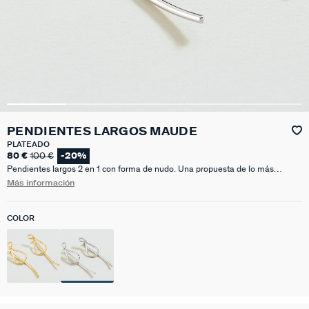
PENDIENTES LARGOS MAUDE
PLATEADO
80 €
100 €
-20%
Pendientes largos 2 en 1 con forma de nudo. Una propuesta de lo más
original que podrás adaptar a cualquier look que te apetezca. Son un
Más información
comodín perfecto para cualquier evento que se te presente. Existen
acabados en oro y en rodio.
COLOR