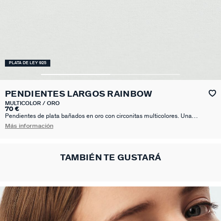
PLATA DE LEY 925
PENDIENTES LARGOS RAINBOW
MULTICOLOR / ORO
70 €
Pendientes de plata bañados en oro con circonitas multicolores. Una
propuesta ideal para dar color a tus looks. Favorecedores a más no poder,
Más información
estos pendientes te arreglarán tu día a día.
TAMBIÉN TE GUSTARÁ