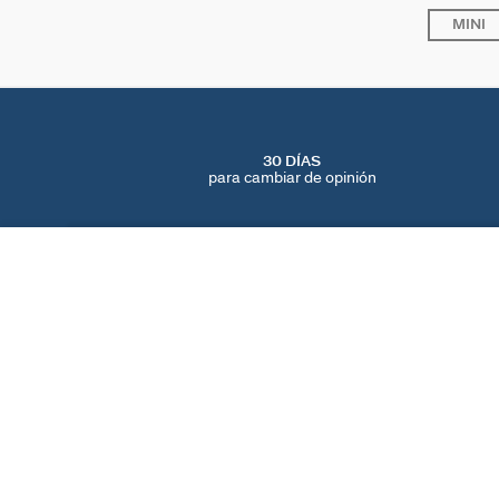
MINI
30 DÍAS
para cambiar de opinión
PIERCING CRIOLLA MIX & MATCH
Dorado
35 €
ENCUENTRA UNA TIENDA
AGATHA
NUESTRA HISTORIA
LOCALIZADOR DE T