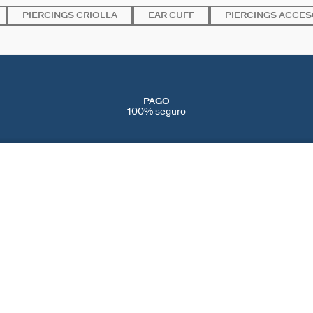
PIERCINGS CRIOLLA
EAR CUFF
PIERCINGS ACCES
PAGO
100% seguro
SERVICIOS
EVENTOS
CONT
PERFORACIONES
NAVIDAD
CONTÁ
IENDAS
SERVICIO POST VENTA
SAN VALENTÍN
AYUDA
CAMBIOS Y
DÍA DE LA MADRE
PREFE
DEVOLUCIONES
BLACK FRIDAY
COOKI
CUIDADO DE LAS JOYAS
REBAJAS