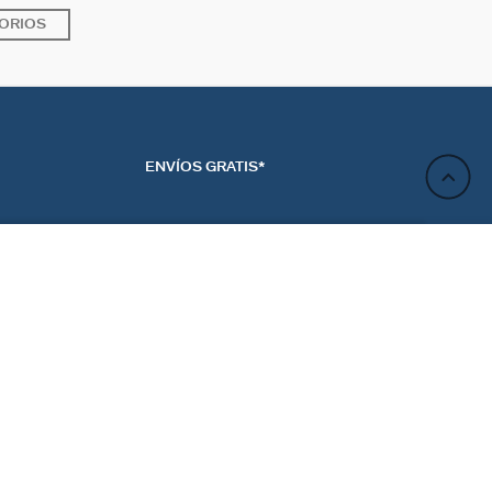
ORIOS
ENVÍOS GRATIS*
AÑADIR A LA CESTA
ACTO
NEWSLETTER
CTANOS
REGÍSTRATE
RENCIAS DE LAS
ES
Regístrate y obtén un 10% de descuento en tu próximo
pedido.