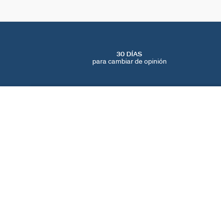
30 DÍAS
para cambiar de opinión
PIERCING MINI ESTRELLA MIX & MATCH
Plata
25 €
ENCUENTRA UNA TIENDA
AGATHA
NUESTRA HISTORIA
LOCALIZADOR DE T