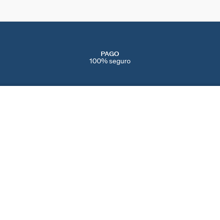
PAGO
100% seguro
SERVICIOS
EVENTOS
CONT
PERFORACIONES
NAVIDAD
CONTÁ
IENDAS
SERVICIO POST VENTA
SAN VALENTÍN
AYUDA
CAMBIOS Y
DÍA DE LA MADRE
PREFE
DEVOLUCIONES
BLACK FRIDAY
COOKI
CUIDADO DE LAS JOYAS
REBAJAS