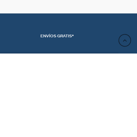
ENVÍOS GRATIS*
AÑADIR A LA CESTA
ACTO
NEWSLETTER
CTANOS
REGÍSTRATE
RENCIAS DE LAS
ES
Regístrate y obtén un 10% de descuento en tu próximo
pedido.