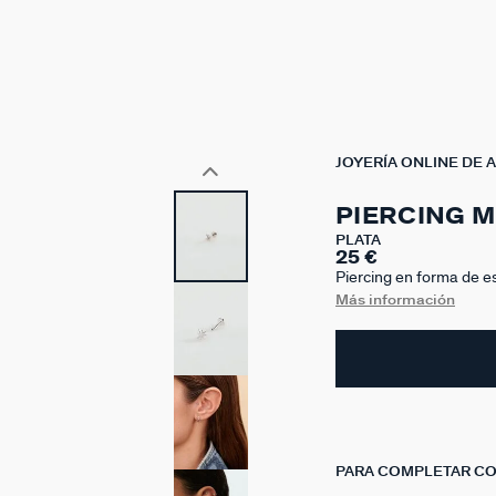
JOYERÍA ONLINE DE 
PIERCING M
PLATA
25 €
Piercing en forma de es
unidad. El cierre es de
Más información
PARA COMPLETAR C