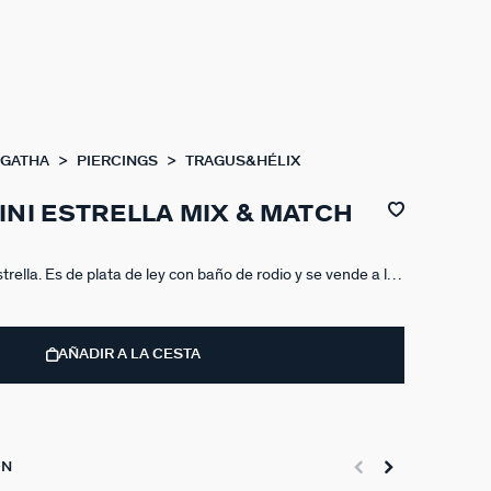
AGATHA
PIERCINGS
TRAGUS&HÉLIX
INI ESTRELLA MIX & MATCH
trella. Es de plata de ley con baño de rodio y se vende a la
 rosca y está hecho en acero para garantizar su durabilidad..
AÑADIR A LA CESTA
ON