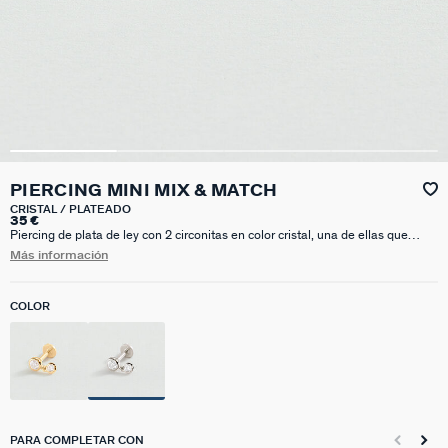
PIERCING MINI MIX & MATCH
CRISTAL / PLATEADO
35 €
Piercing de plata de ley con 2 circonitas en color cristal, una de ellas que
cuelga. El cierre es de rosca y está hecho en acero para garantizar su
Más información
durabilidad. Este modelo es perfecto para hélix y tragus. Se vende a la
unidad.
COLOR
PARA COMPLETAR CON