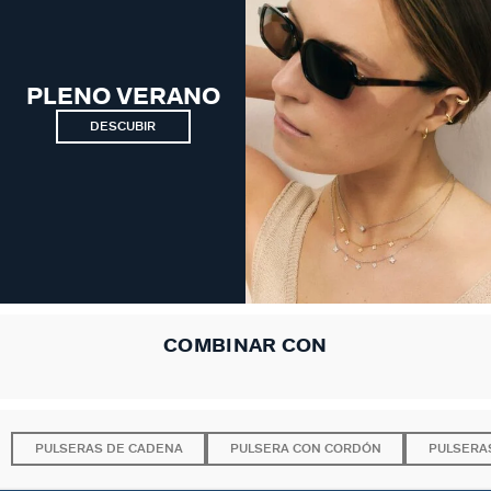
PLENO VERANO
DESCUBIR
COMBINAR CON
PULSERAS DE CADENA
PULSERA CON CORDÓN
PULSERA