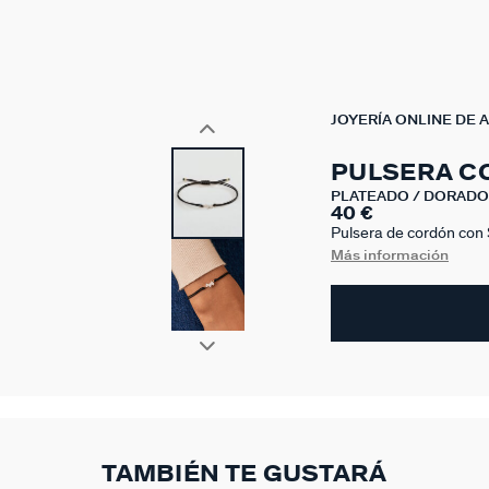
JOYERÍA ONLINE DE 
PULSERA C
PLATEADO / DORADO
40 €
Pulsera de cordón con S
circonitas. Revisitamos
Más información
sutil y muy actual. Si e
wishlist, no te quedes si
TAMBIÉN TE GUSTARÁ