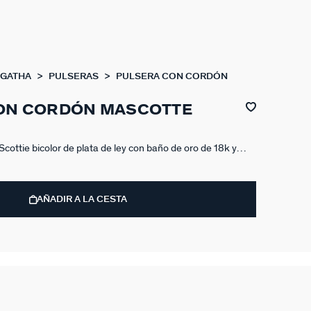
AGATHA
PULSERAS
PULSERA CON CORDÓN
ON CORDÓN MASCOTTE
cottie bicolor de plata de ley con baño de oro de 18k y
 un best seller clásico de nuestra firma con una propuesta
res fan de nuestro Scottie, esta pulsera va a ir directa a tu
n ella.
AÑADIR A LA CESTA