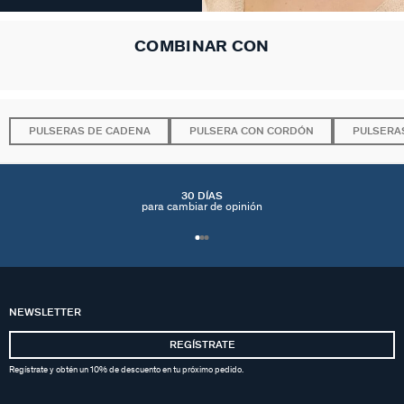
COMBINAR CON
PULSERAS DE CADENA
PULSERA CON CORDÓN
PULSERA
30 DÍAS
para cambiar de opinión
NEWSLETTER
REGÍSTRATE
Regístrate y obtén un 10% de descuento en tu próximo pedido.