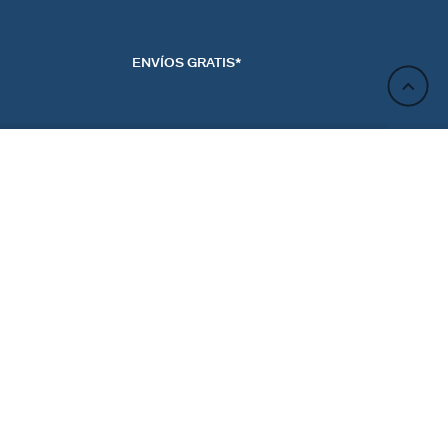
ENVÍOS GRATIS*
AÑADIR A LA CESTA
ACTO
NEWSLETTER
CTANOS
REGÍSTRATE
RENCIAS DE LAS
ES
Regístrate y obtén un 10% de descuento en tu próximo
pedido.