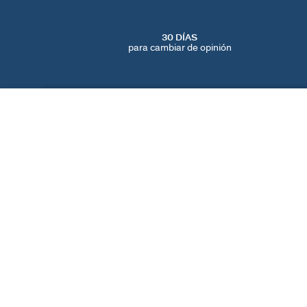
30 DÍAS
para cambiar de opinión
PULSERA DE CADENA HAUSSMANN
Dorado
120 €
ENCUENTRA UNA TIENDA
AGATHA
NUESTRA HISTORIA
LOCALIZADOR DE T