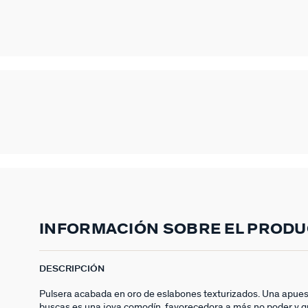
INFORMACIÓN SOBRE EL PROD
DESCRIPCIÓN
Pulsera acabada en oro de eslabones texturizados. Una apues
buscas es una joya comodín, favorecedora a más no poder y qu