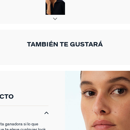
TAMBIÉN TE GUSTARÁ
UCTO
ta ganadora si lo que
e te eleve cualquier look.