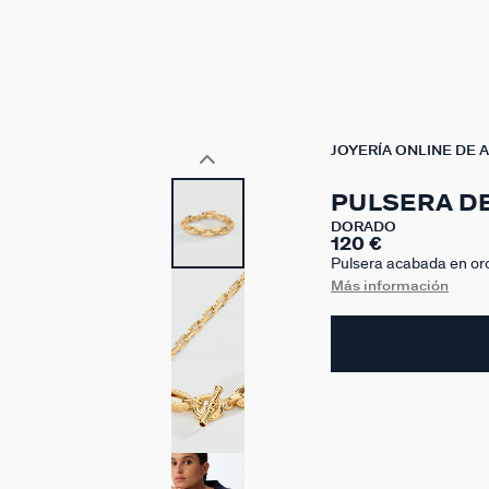
JOYERÍA ONLINE DE 
PULSERA D
DORADO
120 €
Pulsera acabada en oro
que buscas es una joya
Más información
cualquier look.