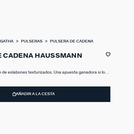
AGATHA
PULSERAS
PULSERA DE CADENA
E CADENA HAUSSMANN
 de eslabones texturizados. Una apuesta ganadora si lo
 comodín, favorecedora a más no poder y que te eleve
AÑADIR A LA CESTA