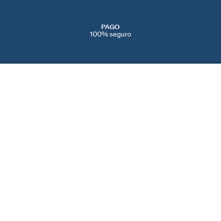
PAGO
100% seguro
SERVICIOS
EVENTOS
CONT
PERFORACIONES
NAVIDAD
CONTÁ
IENDAS
SERVICIO POST VENTA
SAN VALENTÍN
AYUDA
CAMBIOS Y
DÍA DE LA MADRE
PREFE
DEVOLUCIONES
BLACK FRIDAY
COOKI
CUIDADO DE LAS JOYAS
REBAJAS
SPAIN