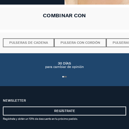
COMBINAR CON
PULSERAS DE CADENA
PULSERA CON CORDÓN
PULSERA
30 DÍAS
para cambiar de opinión
NEWSLETTER
REGÍSTRATE
Regístrate y obtén un 10% de descuento en tu próximo pedido.