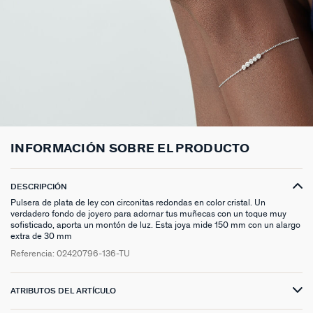
ANILLOS HASTA -50%
N13
COLLAR MIDI
CRIOLLAS
TOBILLERA
ANILLOS DORADOS
MEDALLAS
PIERCING CRIOLLA
MADELEINE
CINTURONES
MOMENT
COLGANTES HASTA -50%
PRISMA
CADENA
PIERCINGS
PULSERAS MOMENT
ANILLOS PLATEADOS
PIEDRAS NATURALES
PIERCING ACCESORIOS
TALISMANS
LLAVEROS
CONTÁCTANOS
PIERCINGS HASTA -50%
BEST SELLERS
COLGANTE
PENDIENTES
PULSERAS DORADAS
CHARMS MINIS
SET DE PENDIENTES
SACRÉ CŒUR
EXTENSOR DE CADENAS
ACCESORIOS HASTA -50%
COLLARES DORADO
PENDIENTES DORADOS
PULSERAS PLATEADAS
COLLARES COMPATIBLES
PIERCING PIEDRAS NATURALES
SEGUNDA PIEL
PLATA DE LEY HASTA -50%
COLLARES PLATEADOS
PENDIENTES PLATEADOS
PENDIENTES COMPATIBLES
PERFORACIONES
BELOVED
INFORMACIÓN SOBRE EL PRODUCTO
NUESTROS LOOKS
NUESTROS LOOKS
1974
COMPONER MI JOYA
PIERCINGS DORADOS
LUCKY
DESCRIPCIÓN
Pulsera de plata de ley con circonitas redondas en color cristal. Un
verdadero fondo de joyero para adornar tus muñecas con un toque muy
PIERCINGS PLATEADOS
PALAIS ROYAL
sofisticado, aporta un montón de luz. Esta joya mide 150 mm con un alargo
extra de 30 mm
PONT DES ARTS
Referencia:
02420796-136-TU
CANDY
ATRIBUTOS DEL ARTÍCULO