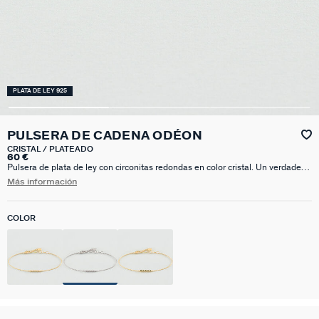
PLATA DE LEY 925
PULSERA DE CADENA ODÉON
CRISTAL / PLATEADO
60 €
Pulsera de plata de ley con circonitas redondas en color cristal. Un verdadero
fondo de joyero para adornar tus muñecas con un toque muy sofisticado,
Más información
aporta un montón de luz. Esta joya mide 150 mm con un alargo extra de 30
mm
COLOR