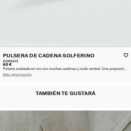
PULSERA DE CADENA SOLFERINO
DORADO
60 €
Pulsera acabada en oro con muchas cadenas y nudo central. Una propuesta
súper original que no te querrás quitar. Esta joya mide 150 mm con un alargo
Más información
extra de 30 mm
TAMBIÉN TE GUSTARÁ