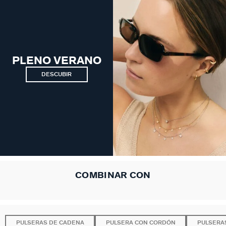
PLENO VERANO
DESCUBIR
COMBINAR CON
PULSERAS DE CADENA
PULSERA CON CORDÓN
PULSERA