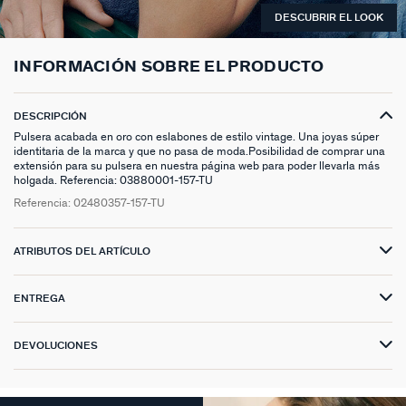
ANILLOS HASTA -50%
N13
COLLAR MIDI
CRIOLLAS
TOBILLERA
ANILLOS DORADOS
MEDALLAS
PIERCING CRIOLLA
MADELEINE
CINTURONES
MOMENT
DESCUBRIR EL LOOK
COLGANTES HASTA -50%
PRISMA
CADENA
PIERCINGS
PULSERAS MOMENT
ANILLOS PLATEADOS
PIEDRAS NATURALES
PIERCING ACCESORIOS
TALISMANS
LLAVEROS
CONTÁCTANOS
INFORMACIÓN SOBRE EL PRODUCTO
PIERCINGS HASTA -50%
BEST SELLERS
COLGANTE
PENDIENTES
PULSERAS DORADAS
CHARMS MINIS
SET DE PENDIENTES
SACRÉ CŒUR
EXTENSOR DE CADENAS
DESCRIPCIÓN
ACCESORIOS HASTA -50%
COLLARES DORADO
PENDIENTES DORADOS
PULSERAS PLATEADAS
COLLARES COMPATIBLES
PIERCING PIEDRAS NATURALES
SEGUNDA PIEL
Pulsera acabada en oro con eslabones de estilo vintage. Una joyas súper
identitaria de la marca y que no pasa de moda.Posibilidad de comprar una
PLATA DE LEY HASTA -50%
COLLARES PLATEADOS
PENDIENTES PLATEADOS
PENDIENTES COMPATIBLES
PERFORACIONES
BELOVED
extensión para su pulsera en nuestra página web para poder llevarla más
holgada. Referencia: 03880001-157-TU
NUESTROS LOOKS
NUESTROS LOOKS
1974
Referencia:
02480357-157-TU
COMPONER MI JOYA
PIERCINGS DORADOS
LUCKY
ATRIBUTOS DEL ARTÍCULO
PIERCINGS PLATEADOS
PALAIS ROYAL
ENTREGA
PONT DES ARTS
DEVOLUCIONES
CANDY