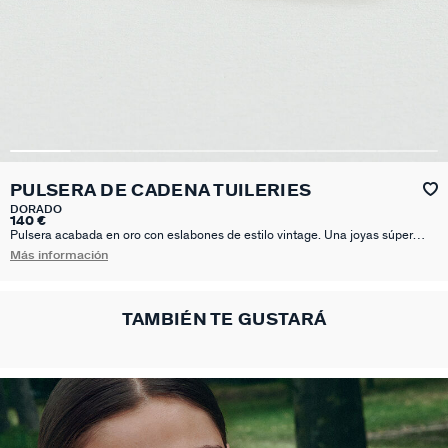
PULSERA DE CADENA TUILERIES
DORADO
140 €
Pulsera acabada en oro con eslabones de estilo vintage. Una joyas súper
identitaria de la marca y que no pasa de moda.Posibilidad de comprar una
Más información
extensión para su pulsera en nuestra página web para poder llevarla más
holgada. Referencia: 03880001-157-TU
TAMBIÉN TE GUSTARÁ