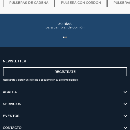
PULSERAS DE CADENA
PULSERA CON CORDÓN
PULSERA
30 DÍAS
para cambiar de opinión
NEWSLETTER
REGÍSTRATE
Regístrate y obtén un 10% de descuento en tu próximo pedido.
AGATHA
SERVICIOS
EVENTOS
CONTACTO