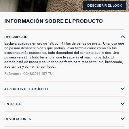
ANILLOS HASTA -50%
N13
COLLAR MIDI
CRIOLLAS
TOBILLERA
ANILLOS DORADOS
MEDALLAS
PIERCING CRIOLLA
MADELEINE
CINTURONES
MOMENT
DESCUBRIR EL LOOK
COLGANTES HASTA -50%
PRISMA
CADENA
PIERCINGS
PULSERAS MOMENT
ANILLOS PLATEADOS
PIEDRAS NATURALES
PIERCING ACCESORIOS
TALISMANS
LLAVEROS
CONTÁCTANOS
INFORMACIÓN SOBRE EL PRODUCTO
PIERCINGS HASTA -50%
BEST SELLERS
COLGANTE
PENDIENTES
PULSERAS DORADAS
CHARMS MINIS
SET DE PENDIENTES
SACRÉ CŒUR
EXTENSOR DE CADENAS
DESCRIPCIÓN
ACCESORIOS HASTA -50%
COLLARES DORADO
PENDIENTES DORADOS
PULSERAS PLATEADAS
COLLARES COMPATIBLES
PIERCING PIEDRAS NATURALES
SEGUNDA PIEL
Esclava acabada en oro de 18k con 4 filas de perlas de metal. Una joya que
no pasará desapercibida y que podrás llevar tanto a diario como en tus
PLATA DE LEY HASTA -50%
COLLARES PLATEADOS
PENDIENTES PLATEADOS
PENDIENTES COMPATIBLES
PERFORACIONES
BELOVED
ocasiones más especiales, todo dependerá del contexto que le des. Una
pulsera versátil y todo terreno al que le sacarás el máximo partido. El
dorado está de moda y es un tono perfecto para resaltar tu piel bronceada,
NUESTROS LOOKS
NUESTROS LOOKS
1974
aportar luz y combinar con todo..
Referencia:
02480244-157-TU
COMPONER MI JOYA
PIERCINGS DORADOS
LUCKY
ATRIBUTOS DEL ARTÍCULO
PIERCINGS PLATEADOS
PALAIS ROYAL
PONT DES ARTS
ENTREGA
CANDY
DEVOLUCIONES