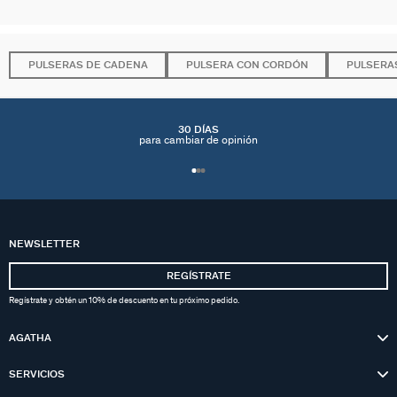
PULSERAS DE CADENA
PULSERA CON CORDÓN
PULSERA
30 DÍAS
para cambiar de opinión
NEWSLETTER
REGÍSTRATE
Regístrate y obtén un 10% de descuento en tu próximo pedido.
AGATHA
SERVICIOS