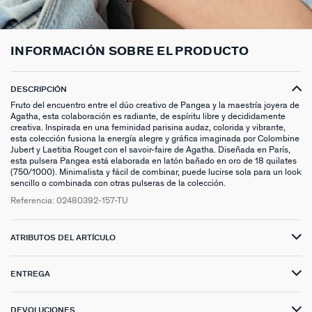
ANILLOS HASTA -50%
N13
COLLAR MIDI
CRIOLLAS
TOBILLERA
ANILLOS DORADOS
MEDALLAS
PIERCING CRIOLLA
MADELEINE
CINTURONES
MOMENT
COLGANTES HASTA -50%
PRISMA
CADENA
PIERCINGS
PULSERAS MOMENT
ANILLOS PLATEADOS
PIEDRAS NATURALES
PIERCING ACCESORIOS
TALISMANS
LLAVEROS
CONTÁCTANOS
INFORMACIÓN SOBRE EL PRODUCTO
PIERCINGS HASTA -50%
BEST SELLERS
COLGANTE
PENDIENTES
PULSERAS DORADAS
CHARMS MINIS
SET DE PENDIENTES
SACRÉ CŒUR
EXTENSOR DE CADENAS
DESCRIPCIÓN
ACCESORIOS HASTA -50%
COLLARES DORADO
PENDIENTES DORADOS
PULSERAS PLATEADAS
COLLARES COMPATIBLES
PIERCING PIEDRAS NATURALES
SEGUNDA PIEL
Fruto del encuentro entre el dúo creativo de Pangea y la maestría joyera de
Agatha, esta colaboración es radiante, de espíritu libre y decididamente
PLATA DE LEY HASTA -50%
COLLARES PLATEADOS
PENDIENTES PLATEADOS
PENDIENTES COMPATIBLES
PERFORACIONES
BELOVED
creativa. Inspirada en una feminidad parisina audaz, colorida y vibrante,
esta colección fusiona la energía alegre y gráfica imaginada por Colombine
Jubert y Laetitia Rouget con el savoir-faire de Agatha. Diseñada en París,
NUESTROS LOOKS
NUESTROS LOOKS
1974
esta pulsera Pangea está elaborada en latón bañado en oro de 18 quilates
(750/1000). Minimalista y fácil de combinar, puede lucirse sola para un look
sencillo o combinada con otras pulseras de la colección.
COMPONER MI JOYA
PIERCINGS DORADOS
LUCKY
Referencia:
02480392-157-TU
PIERCINGS PLATEADOS
PALAIS ROYAL
ATRIBUTOS DEL ARTÍCULO
PONT DES ARTS
ENTREGA
CANDY
DEVOLUCIONES