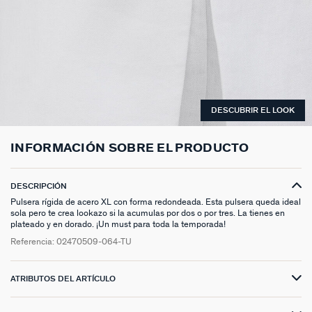
ANILLOS HASTA -50%
N13
COLLAR MIDI
CRIOLLAS
TOBILLERA
ANILLOS DORADOS
MEDALLAS
PIERCING CRIOLLA
MADELEINE
CINTURONES
MOMENT
COLGANTES HASTA -50%
PRISMA
CADENA
PIERCINGS
PULSERAS MOMENT
ANILLOS PLATEADOS
PIEDRAS NATURALES
PIERCING ACCESORIOS
TALISMANS
LLAVEROS
CONTÁCTANOS
PIERCINGS HASTA -50%
BEST SELLERS
COLGANTE
PENDIENTES
PULSERAS DORADAS
CHARMS MINIS
SET DE PENDIENTES
SACRÉ CŒUR
EXTENSOR DE CADENAS
ACCESORIOS HASTA -50%
COLLARES DORADO
PENDIENTES DORADOS
PULSERAS PLATEADAS
COLLARES COMPATIBLES
PIERCING PIEDRAS NATURALES
SEGUNDA PIEL
DESCUBRIR EL LOOK
PLATA DE LEY HASTA -50%
COLLARES PLATEADOS
PENDIENTES PLATEADOS
PENDIENTES COMPATIBLES
PERFORACIONES
BELOVED
INFORMACIÓN SOBRE EL PRODUCTO
NUESTROS LOOKS
NUESTROS LOOKS
1974
COMPONER MI JOYA
PIERCINGS DORADOS
LUCKY
DESCRIPCIÓN
Pulsera rígida de acero XL con forma redondeada. Esta pulsera queda ideal
sola pero te crea lookazo si la acumulas por dos o por tres. La tienes en
PIERCINGS PLATEADOS
PALAIS ROYAL
plateado y en dorado. ¡Un must para toda la temporada!
Referencia:
02470509-064-TU
PONT DES ARTS
CANDY
ATRIBUTOS DEL ARTÍCULO