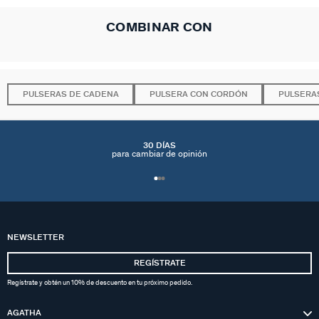
COMBINAR CON
PULSERAS DE CADENA
PULSERA CON CORDÓN
PULSERA
30 DÍAS
para cambiar de opinión
NEWSLETTER
REGÍSTRATE
Regístrate y obtén un 10% de descuento en tu próximo pedido.
AGATHA