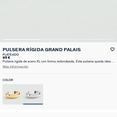
PULSERA RÍGIDA GRAND PALAIS
PLATEADO
95 €
Pulsera rígida de acero XL con forma redondeada. Esta pulsera queda ideal
sola pero te crea lookazo si la acumulas por dos o por tres. La tienes en
Más información
plateado y en dorado. ¡Un must para toda la temporada!
COLOR