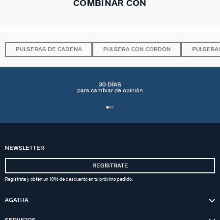
COMBINAR CON
PULSERAS DE CADENA
PULSERA CON CORDÓN
PULSERA
30 DÍAS
para cambiar de opinión
NEWSLETTER
REGÍSTRATE
Regístrate y obtén un 10% de descuento en tu próximo pedido.
AGATHA