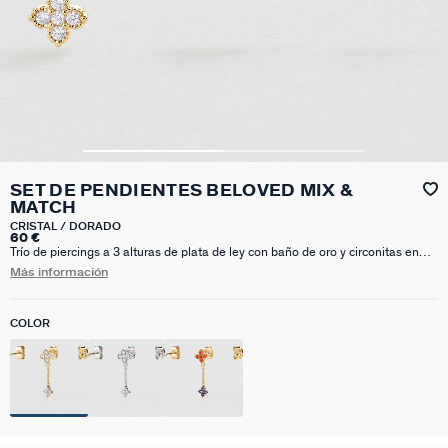
SET DE PENDIENTES BELOVED MIX &
MATCH
CRISTAL / DORADO
60 €
Trío de piercings a 3 alturas de plata de ley con baño de oro y circonitas en
forma de mini flores, tú decides si en color cristal para una opción más neutra
Más información
o en multicolor para un twist definitivo. Poco más vas a necesitar para lucir la
decoración de oreja más tendencia. Nuestros Mix & Match se venden a la
unidad.
COLOR