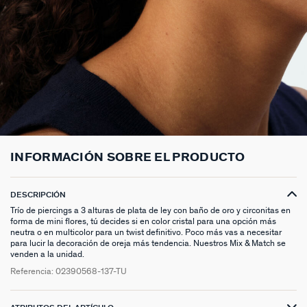
ANILLOS HASTA -50%
N13
COLLAR MIDI
CRIOLLAS
TOBILLERA
ANILLOS DORADOS
MEDALLAS
PIERCING CRIOLLA
MADELEINE
CINTURONES
MOMENT
COLGANTES HASTA -50%
PRISMA
CADENA
PIERCINGS
PULSERAS MOMENT
ANILLOS PLATEADOS
PIEDRAS NATURALES
PIERCING ACCESORIOS
TALISMANS
LLAVEROS
CONTÁCTANOS
PIERCINGS HASTA -50%
BEST SELLERS
COLGANTE
PENDIENTES
PULSERAS DORADAS
CHARMS MINIS
SET DE PENDIENTES
SACRÉ CŒUR
EXTENSOR DE CADENAS
ACCESORIOS HASTA -50%
COLLARES DORADO
PENDIENTES DORADOS
PULSERAS PLATEADAS
COLLARES COMPATIBLES
PIERCING PIEDRAS NATURALES
SEGUNDA PIEL
PLATA DE LEY HASTA -50%
COLLARES PLATEADOS
PENDIENTES PLATEADOS
PENDIENTES COMPATIBLES
PERFORACIONES
BELOVED
NUESTROS LOOKS
NUESTROS LOOKS
1974
INFORMACIÓN SOBRE EL PRODUCTO
COMPONER MI JOYA
PIERCINGS DORADOS
LUCKY
DESCRIPCIÓN
Trío de piercings a 3 alturas de plata de ley con baño de oro y circonitas en
PIERCINGS PLATEADOS
PALAIS ROYAL
forma de mini flores, tú decides si en color cristal para una opción más
neutra o en multicolor para un twist definitivo. Poco más vas a necesitar
PONT DES ARTS
para lucir la decoración de oreja más tendencia. Nuestros Mix & Match se
venden a la unidad.
Referencia:
02390568-137-TU
CANDY