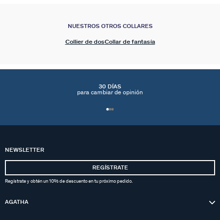
NUESTROS OTROS COLLARES
Collier de dos
Collar de fantasía
30 DÍAS
para cambiar de opinión
NEWSLETTER
REGÍSTRATE
Regístrate y obtén un 10% de descuento en tu próximo pedido.
AGATHA