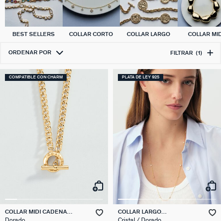
BEST SELLERS
COLLAR CORTO
COLLAR LARGO
COLLAR MID
ORDENAR POR
FILTRAR
(1)
COMPATIBLE CON CHARM
PLATA DE LEY 925
COLLAR MIDI CADENA
COLLAR LARGO
GOURMETTE
NEC6BRILLANT
Dorado
Cristal / Dorado