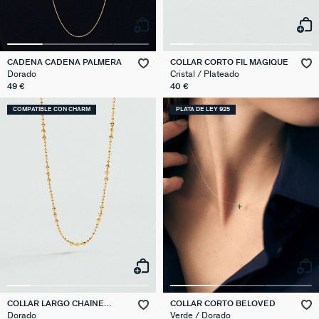
CADENA CADENA PALMERA
COLLAR CORTO FIL MAGIQUE
Dorado
Cristal / Plateado
49 €
40 €
COMPATIBLE CON CHARM
PLATA DE LEY 925
COLLAR LARGO CHAÎNE
COLLAR CORTO BELOVED
BOULE
Dorado
Verde / Dorado