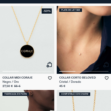
PLATA DE LEY 925
-50%
COLLAR MIDI CORAJE
COLLAR CORTO BELOVED
Negro / Oro
Cristal / Dorado
27,50 €
55 €
45 €
FABRICADA EN PARÍS
COMPATIBLE CON CHARM