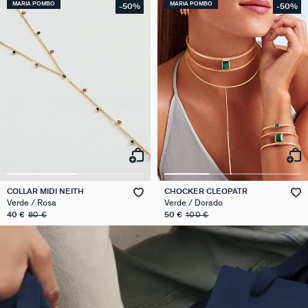
MARIA POMBO
MARIA POMBO
-50%
-50%
COLLAR MIDI NEITH
CHOCKER CLEOPATR
Verde / Rosa
Verde / Dorado
40 €
80 €
50 €
100 €