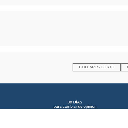
COLLARES CORTO
30 DÍAS
para cambiar de opinión
COLGANTE DEUS
Azul / Oro
20 €
40 €