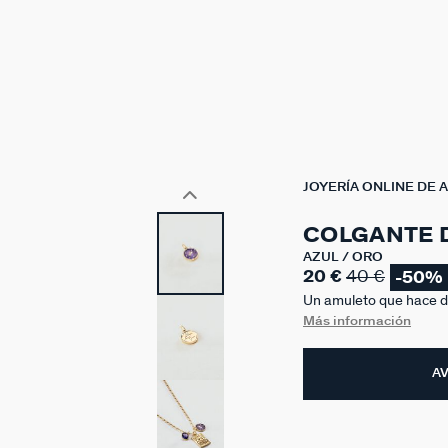
JOYERÍA ONLINE DE 
COLGANTE 
AZUL / ORO
20 €
40 €
-50%
Un amuleto que hace de
fugaz de la suerte. Es 
Más información
por los dos lados: el pr
segundo, con un mensaj
A
personalizado con los
AGATHA. Joya acabada 