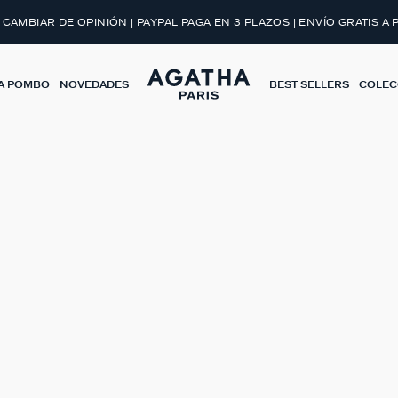
BRIR EL LOOK
 CAMBIAR DE OPINIÓN | PAYPAL PAGA EN 3 PLAZOS | ENVÍO GRATIS A 
A POMBO
NOVEDADES
BEST SELLERS
COLEC