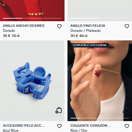
ANILLO ANCHO DESIREE
ANILLO FINO FELICIA
Dorado
Dorado / Plateado
35 €
70 €
30 €
60 €
COMPATIBLE CON CADENA
ACCESORIO PELO ACC
COLGANTE CORAZÓN
CHEVEUX
ESMALTADO
Azul Blue
Rojo / Oro