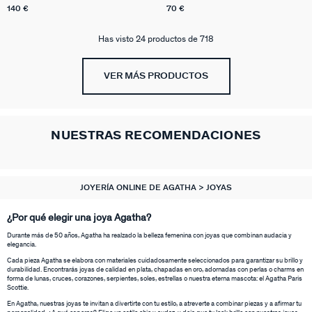
140 €
70 €
Has visto 24 productos de 718
VER MÁS PRODUCTOS
NUESTRAS RECOMENDACIONES
JOYERÍA ONLINE DE AGATHA
JOYAS
¿Por qué elegir una joya Agatha?
Durante más de 50 años, Agatha ha realzado la belleza femenina con joyas que combinan audacia y
elegancia.
Cada pieza Agatha se elabora con materiales cuidadosamente seleccionados para garantizar su brillo y
durabilidad. Encontrarás joyas de calidad en plata, chapadas en oro, adornadas con perlas o charms en
forma de lunas, cruces, corazones, serpientes, soles, estrellas o nuestra eterna mascota: el Agatha Paris
Scottie.
En Agatha, nuestras joyas te invitan a divertirte con tu estilo, a atreverte a combinar piezas y a afirmar tu