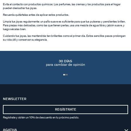
Evita el contacto con productos químicos: Los perfumes, las cremas y los productos para el hogar
pueden deslustrar tus joyas.
Recuerda quitártelas antes de aplicar estos productos.
Limpia tus joyas regularmente: un paño suave es suficiente para que tus pulseras y pendientes brillen.
Para piezas más delicadas, como las que tienen perlas, usa una mezcla de agua tibia y jabón suave, y
luego sécalas bien.
Cuidando tus joyas, las mantendrás tan brillantes como el primer día. Estos sencillos pasos prolongan
su vida útil y conservan su elegancia.
30 DÍAS
para cambiar de opinión
NEWSLETTER
REGÍSTRATE
Regístrate y obtén un 10% de descuento en tu próximo pedido.
AGATHA