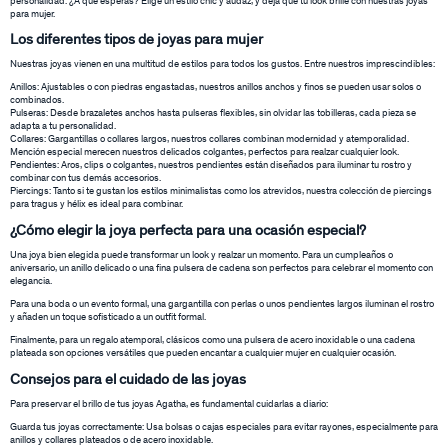
personalidad. ¿A qué esperas? Elige un estilo chic y audaz, y deja que tu look brille con nuestras joyas
para mujer.
Los diferentes tipos de joyas para mujer
Nuestras joyas vienen en una multitud de estilos para todos los gustos. Entre nuestros imprescindibles:
Anillos: Ajustables o con piedras engastadas, nuestros anillos anchos y finos se pueden usar solos o
combinados.
Pulseras: Desde brazaletes anchos hasta pulseras flexibles, sin olvidar las tobilleras, cada pieza se
adapta a tu personalidad.
Collares: Gargantillas o collares largos, nuestros collares combinan modernidad y atemporalidad.
Mención especial merecen nuestros delicados colgantes, perfectos para realzar cualquier look.
Pendientes: Aros, clips o colgantes, nuestros pendientes están diseñados para iluminar tu rostro y
combinar con tus demás accesorios.
Piercings: Tanto si te gustan los estilos minimalistas como los atrevidos, nuestra colección de piercings
para tragus y hélix es ideal para combinar.
¿Cómo elegir la joya perfecta para una ocasión especial?
Una joya bien elegida puede transformar un look y realzar un momento. Para un cumpleaños o
aniversario, un anillo delicado o una fina pulsera de cadena son perfectos para celebrar el momento con
elegancia.
Para una boda o un evento formal, una gargantilla con perlas o unos pendientes largos iluminan el rostro
y añaden un toque sofisticado a un outfit formal.
Finalmente, para un regalo atemporal, clásicos como una pulsera de acero inoxidable o una cadena
plateada son opciones versátiles que pueden encantar a cualquier mujer en cualquier ocasión.
Consejos para el cuidado de las joyas
Para preservar el brillo de tus joyas Agatha, es fundamental cuidarlas a diario:
Guarda tus joyas correctamente: Usa bolsas o cajas especiales para evitar rayones, especialmente para
anillos y collares plateados o de acero inoxidable.