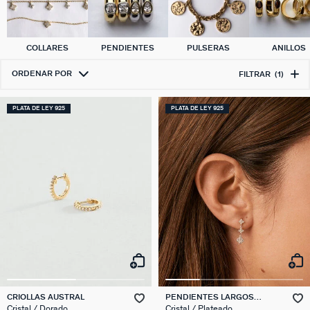
COLLARES
PENDIENTES
PULSERAS
ANILLOS
ORDENAR POR
FILTRAR
(1)
PLATA DE LEY 925
PLATA DE LEY 925
CRIOLLAS AUSTRAL
PENDIENTES LARGOS
BELOVED
Cristal / Dorado
Cristal / Plateado