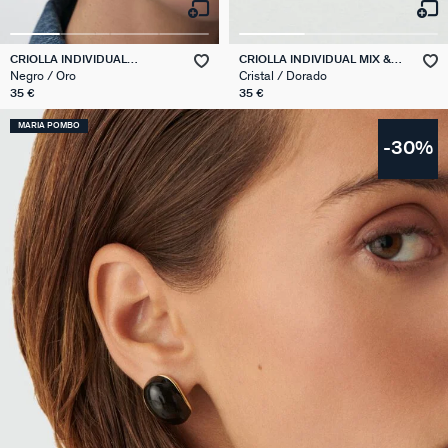
CRIOLLA INDIVIDUAL
CRIOLLA INDIVIDUAL MIX &
LEOPARDO MIX & MATCH
MATCH
Negro / Oro
Cristal / Dorado
35 €
35 €
MARIA POMBO
-30%