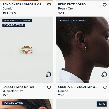
PENDIENTES LARGOS ILIOS
PENDIENTE CORTO
INDIVIDUAL BELOVED MIX &
Dorado
Rosa / Oro
MATCH
36 €
45 €
40 €
PENDIENTE A LA UNIDAD
PENDIENTE A LA UNIDAD
PLATA DE LEY 925
EARCUFF MIX& MATCH
CRIOLLA INDIVIDUAL MIX &
MATCH
Multicolor / Oro
Dorado
25 €
25 €
PLATA DE LEY 925
-50%