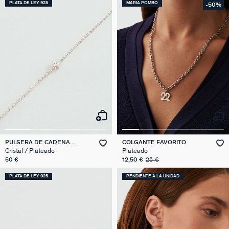
PLATA DE LEY 925
MARIA POMBO
-50%
PULSERA DE CADENA
COLGANTE FAVORITO
OURSE
Cristal / Plateado
Plateado
50 €
12,50 €
25 €
PLATA DE LEY 925
PENDIENTE A LA UNIDAD