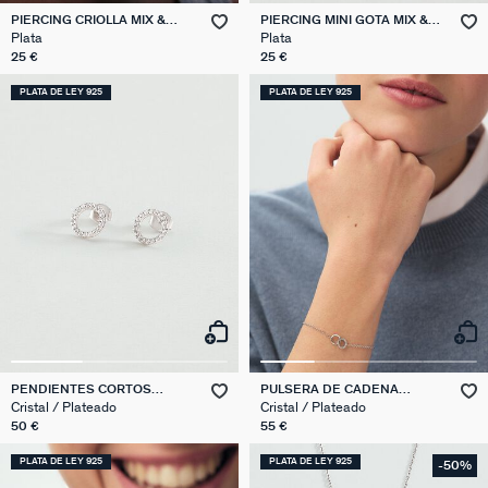
PIERCING CRIOLLA MIX &
PIERCING MINI GOTA MIX &
MATCH
MATCH
Plata
Plata
25 €
25 €
PLATA DE LEY 925
PLATA DE LEY 925
PENDIENTES CORTOS
PULSERA DE CADENA
RONDOU
RONDOU
Cristal / Plateado
Cristal / Plateado
50 €
55 €
PLATA DE LEY 925
PLATA DE LEY 925
-50%