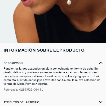
ANILLOS HASTA -50%
N13
COLLAR MIDI
CRIOLLAS
TOBILLERA
ANILLOS DORADOS
MEDALLAS
PIERCING CRIOLLA
MADELEINE
CINTURONES
MOMENT
COLGANTES HASTA -50%
PRISMA
CADENA
PIERCINGS
PULSERAS MOMENT
ANILLOS PLATEADOS
PIEDRAS NATURALES
PIERCING ACCESORIOS
TALISMANS
LLAVEROS
CONTÁCTANOS
PIERCINGS HASTA -50%
BEST SELLERS
COLGANTE
PENDIENTES
PULSERAS DORADAS
CHARMS MINIS
SET DE PENDIENTES
SACRÉ CŒUR
EXTENSOR DE CADENAS
ACCESORIOS HASTA -50%
COLLARES DORADO
PENDIENTES DORADOS
PULSERAS PLATEADAS
COLLARES COMPATIBLES
PIERCING PIEDRAS NATURALES
SEGUNDA PIEL
PLATA DE LEY HASTA -50%
COLLARES PLATEADOS
PENDIENTES PLATEADOS
PENDIENTES COMPATIBLES
PERFORACIONES
BELOVED
INFORMACIÓN SOBRE EL PRODUCTO
NUESTROS LOOKS
NUESTROS LOOKS
1974
COMPONER MI JOYA
PIERCINGS DORADOS
LUCKY
DESCRIPCIÓN
Pendientes largos acabados en plata con colgante en forma de gota. Su
diseño delicado y contemporáneo los convierte en el complemento ideal
PIERCINGS PLATEADOS
PALAIS ROYAL
para elevar cualquier estilismo. Llévalos con el collar a juego para un look
completo. Disfruta de tus joyas favoritas con Calma, la nueva colección de
verano de María Pombo X Agatha.
PONT DES ARTS
Referencia:
02351525-064-TU
CANDY
ATRIBUTOS DEL ARTÍCULO