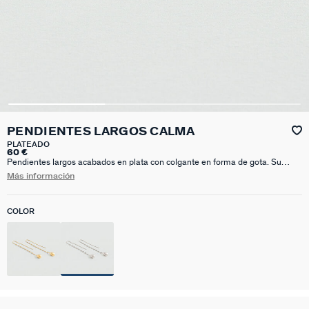
PENDIENTES LARGOS CALMA
PLATEADO
60 €
Pendientes largos acabados en plata con colgante en forma de gota. Su
diseño delicado y contemporáneo los convierte en el complemento ideal para
Más información
elevar cualquier estilismo. Llévalos con el collar a juego para un look
completo. Disfruta de tus joyas favoritas con Calma, la nueva colección de
verano de María Pombo X Agatha.
COLOR