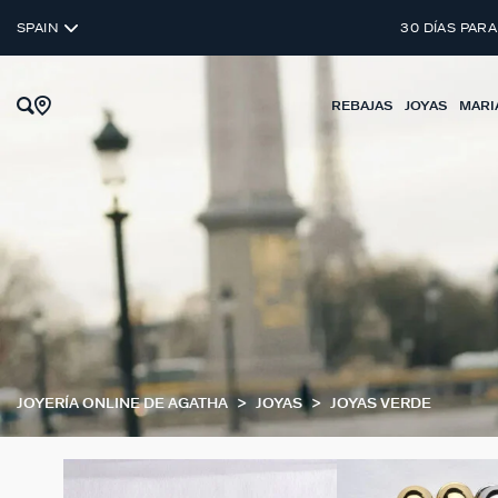
SPAIN
30 DÍAS PARA
REBAJAS
JOYAS
MARI
JOYERÍA ONLINE DE AGATHA
JOYAS
JOYAS VERDE