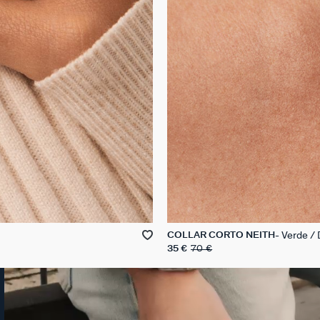
Verde /
COLLAR CORTO NEITH
35 €
70 €