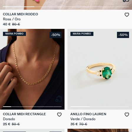
COLLAR MIDI RODEO
Rosa / Oro
40 €
80 €
MARIA POMBO
MARIA POMBO
-50%
-50%
COLLAR MIDI RECTANGLE
ANILLO FINO LAUREN
Dorado
Verde / Dorado
25 €
50 €
35 €
70 €