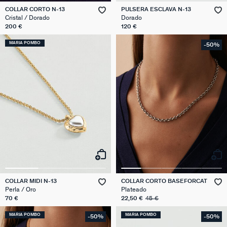
COLLAR CORTO N-13
PULSERA ESCLAVA N-13
Cristal / Dorado
Dorado
200 €
120 €
MARIA POMBO
-50%
COLLAR MIDI N-13
COLLAR CORTO BASEFORCAT
Perla / Oro
Plateado
70 €
22,50 €
45 €
MARIA POMBO
MARIA POMBO
-50%
-50%