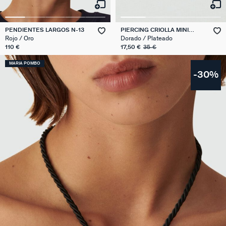
PENDIENTES LARGOS N-13
PIERCING CRIOLLA MINI
LLAVE
Rojo / Oro
Dorado / Plateado
110 €
17,50 €
35 €
MARIA POMBO
-30%