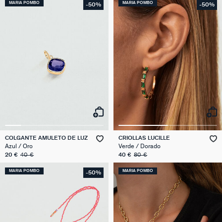
MARIA POMBO
MARIA POMBO
-50%
-50%
COLGANTE AMULETO DE LUZ
CRIOLLAS LUCILLE
Azul / Oro
Verde / Dorado
20 €
40 €
40 €
80 €
MARIA POMBO
MARIA POMBO
-50%