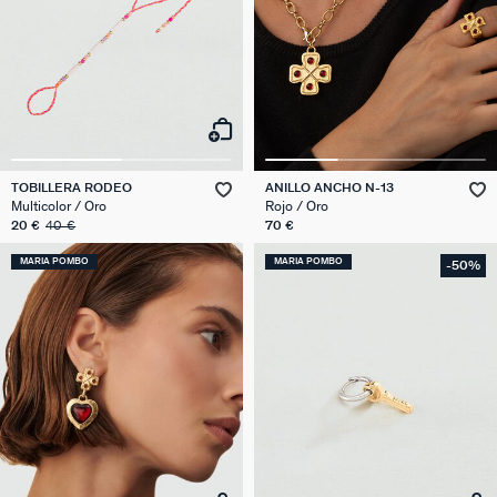
TOBILLERA RODEO
ANILLO ANCHO N-13
Multicolor / Oro
Rojo / Oro
20 €
40 €
70 €
MARIA POMBO
MARIA POMBO
-50%