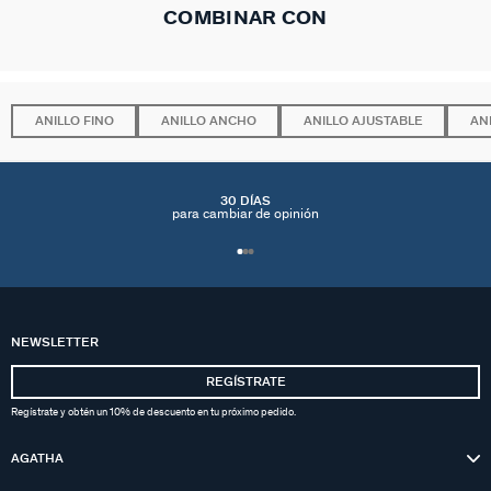
COMBINAR CON
ANILLO FINO
ANILLO ANCHO
ANILLO AJUSTABLE
AN
30 DÍAS
para cambiar de opinión
NEWSLETTER
REGÍSTRATE
Regístrate y obtén un 10% de descuento en tu próximo pedido.
AGATHA