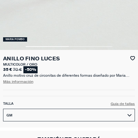
MARIA POMBO
ANILLO FINO LUCES
MULTICOLOR / ORO
35 €
70 €
-50%
Anillo motivo cruz de circonitas de diferentes formas diseñado por Maria
Pombo X Agatha.
Más información
TALLA
Guía de tallas
GM