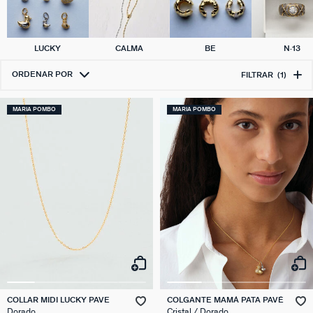
LUCKY
CALMA
BE
N·13
ORDENAR POR
FILTRAR
(1)
MARIA POMBO
MARIA POMBO
COLLAR MIDI LUCKY PAVE
COLGANTE MAMÁ PATA PAVÉ
Dorado
Cristal / Dorado