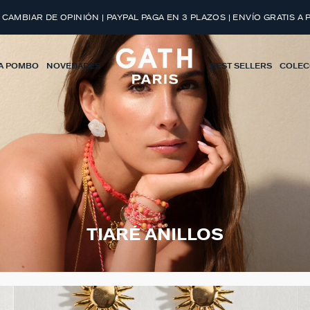
 CAMBIAR DE OPINIÓN | PAYPAL PAGA EN 3 PLAZOS | ENVÍO GRATIS A 
A POMBO
NOVEDADES
BEST SELLERS
COLEC
TIARÉ ANILLOS