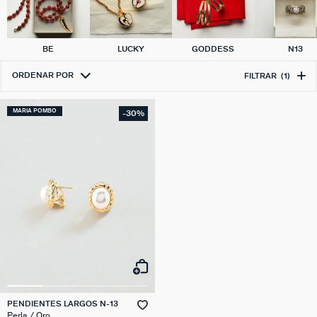
BE
LUCKY
GODDESS
N13
ORDENAR POR
FILTRAR
(1)
MARIA POMBO
-30%
PENDIENTES LARGOS N-13
Perla / Oro