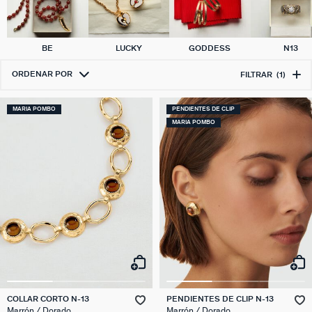
BE
LUCKY
GODDESS
N13
ORDENAR POR
FILTRAR
(1)
MARIA POMBO
PENDIENTES DE CLIP
MARIA POMBO
COLLAR CORTO N-13
PENDIENTES DE CLIP N-13
Marrón / Dorado
Marrón / Dorado