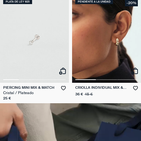
PLATA DE LEY 925
PENDIENTE A LA UNIDAD
-20%
PIERCING MINI MIX & MATCH
CRIOLLA INDIVIDUAL MIX &
MATCH
Cristal / Plateado
36 €
45 €
25 €