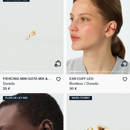
PIERCING MINI GOTA MIX &
EAR CUFF LEO
MATCH
Dorado
Bordeos / Dorado
25 €
30 €
PLATA DE LEY 925
MARIA POMBO