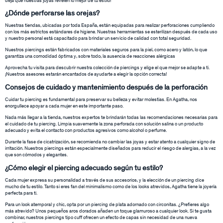
deja que nuestras joyas revelen lo mejor de tu estilo!
¿Dónde perforarse las orejas?
Nuestras tiendas, ubicadas por toda España, están equipadas para realizar perforaciones cumpliendo
con los más estrictos estándares de higiene. Nuestras herramientas se esterilizan después de cada uso
y nuestro personal está capacitado para brindar un servicio de calidad con total seguridad.
Nuestros piercings están fabricados con materiales seguros para la piel, como acero y latón, lo que
garantiza una comodidad óptima y, sobre todo, la ausencia de reacciones alérgicas
Aprovecha tu visita para descubrir nuestra colección de piercings y elige el que mejor se adapte a ti.
¡Nuestros asesores estarán encantados de ayudarte a elegir la opción correcta!
Consejos de cuidado y mantenimiento después de la perforación
Cuidar tu piercing es fundamental para preservar su belleza y evitar molestias. En Agatha, nos
enorgullece apoyar a cada mujer en este importante paso.
Nada más llegar a la tienda, nuestros expertos te brindarán todas las recomendaciones necesarias para
el cuidado de tu piercing. Limpia suavemente la zona perforada con solución salina o un producto
adecuado y evita el contacto con productos agresivos como alcohol o perfume.
Durante la fase de cicatrización, se recomienda no cambiar las joyas y estar atento a cualquier signo de
irritación. Nuestros piercings están especialmente diseñados para reducir el riesgo de alergias, a la vez
que son cómodos y elegantes.
¿Cómo elegir el piercing adecuado según tu estilo?
Cada mujer expresa su personalidad a través de sus accesorios, y la elección de un piercing dice
mucho de tu estilo. Tanto si eres fan del minimalismo como de los looks atrevidos, Agatha tiene la joyería
perfecta para ti.
Para un look atemporal y chic, opta por un piercing de plata adornado con circonitas. ¿Prefieres algo
más atrevido? Unos pequeños aros dorados añaden un toque glamuroso a cualquier look. Si te gusta
combinar, nuestros piercings tipo cuff ofrecen un efecto de capas sin necesidad de una nueva