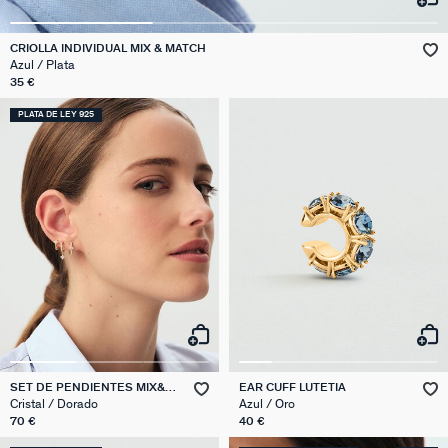
CRIOLLA INDIVIDUAL MIX & MATCH
Azul / Plata
35 €
PLATA DE LEY 925
SET DE PENDIENTES MIX&
EAR CUFF LUTETIA
MATCH
Cristal / Dorado
Azul / Oro
70 €
40 €