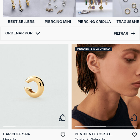
BEST SELLERS
PIERCING MINI
PIERCING CRIOLLA
TRAGUS&HÉL
ORDENAR POR
FILTRAR
PENDIENTE A LA UNIDAD
EAR CUFF 1974
PENDIENTE CORTO
INDIVIDUAL MIX & MATCH
Dorado
Cristal / Plateado