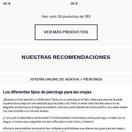
40 €
35 €
Has visto 24 productos de 193
VER MÁS PRODUCTOS
NUESTRAS RECOMENDACIONES
JOYERÍA ONLINE DE AGATHA
PIERCINGS
Los diferentes tipos de piercings para las orejas
¿Buscas un look atrevido y sofisticado? Opta por un piercing en el hélix, ideal para adornar la parte
superior de la oreja con una delicada joya de plata u oro. Para un estilo más discreto pero a la vez
elegante, el piercing en el tragus es perfecto. Ubicado justo delante del canal auditivo, se puede realzar
con una circonita o un mini aro dorado.
¿Y por qué no atreverte a combinarlos? Combina estilos combinando varios piercings: un hélix con un
tragus, o incluso aros colgantes con ear cuffs para un look único y moderno.
¡Afirma tu personalidad explorando las múltiples posibilidades que ofrecen las joyas para las orejas y