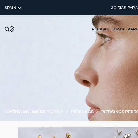
SPAIN
30 DÍAS PARA
REBAJAS
JOYAS
MARI
JOYERÍA ONLINE DE AGATHA
PIERCINGS
PIERCINGS PERR