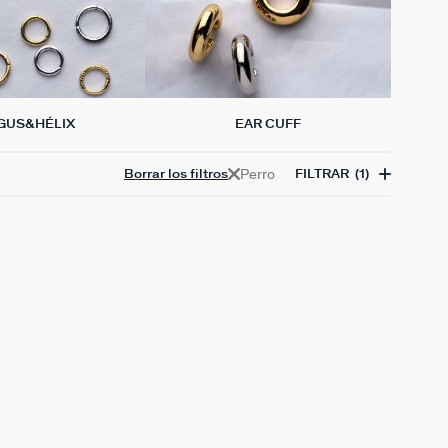
GUS&HÉLIX
EAR CUFF
Perro
Borrar los filtros
FILTRAR
(1)