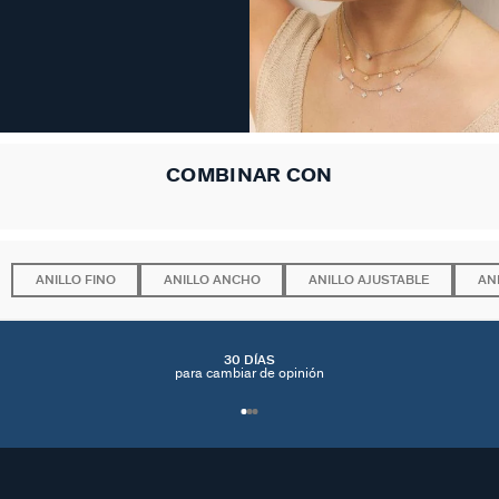
COMBINAR CON
ANILLO FINO
ANILLO ANCHO
ANILLO AJUSTABLE
AN
30 DÍAS
para cambiar de opinión