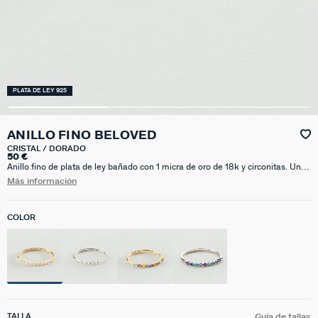
PLATA DE LEY 925
ANILLO FINO BELOVED
CRISTAL / DORADO
50 €
Anillo fino de plata de ley bañado con 1 micra de oro de 18k y circonitas. Una
opción ideal para combinar con los que ya tienes y dar el toque de brillo
Más información
definitivo a tu mano. ¿Dorado con cristal o multicolor? Difícil elección....
COLOR
TALLA
Guía de tallas