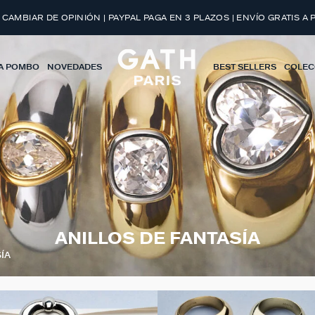
 CAMBIAR DE OPINIÓN | PAYPAL PAGA EN 3 PLAZOS | ENVÍO GRATIS A 
A POMBO
NOVEDADES
BEST SELLERS
COLEC
ANILLOS DE FANTASÍA
ÍA