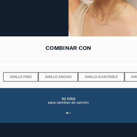
COMBINAR CON
ANILLO FINO
ANILLO ANCHO
ANILLO AJUSTABLE
AN
30 DÍAS
para cambiar de opinión