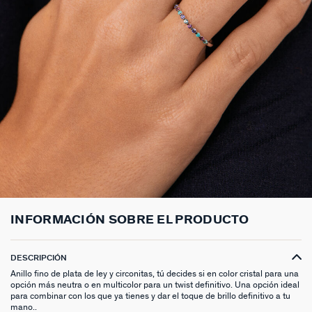
ANILLOS HASTA -50%
N13
COLLAR MIDI
CRIOLLAS
TOBILLERA
ANILLOS DORADOS
MEDALLAS
PIERCING CRIOLLA
MADELEINE
CINTURONES
MOMENT
COLGANTES HASTA -50%
PRISMA
CADENA
PIERCINGS
PULSERAS MOMENT
ANILLOS PLATEADOS
PIEDRAS NATURALES
PIERCING ACCESORIOS
TALISMANS
LLAVEROS
CONTÁCTANOS
PIERCINGS HASTA -50%
BEST SELLERS
COLGANTE
PENDIENTES
PULSERAS DORADAS
CHARMS MINIS
SET DE PENDIENTES
SACRÉ CŒUR
EXTENSOR DE CADENAS
ACCESORIOS HASTA -50%
COLLARES DORADO
PENDIENTES DORADOS
PULSERAS PLATEADAS
COLLARES COMPATIBLES
PIERCING PIEDRAS NATURALES
SEGUNDA PIEL
PLATA DE LEY HASTA -50%
COLLARES PLATEADOS
PENDIENTES PLATEADOS
PENDIENTES COMPATIBLES
PERFORACIONES
BELOVED
NUESTROS LOOKS
NUESTROS LOOKS
1974
COMPONER MI JOYA
PIERCINGS DORADOS
LUCKY
PIERCINGS PLATEADOS
PALAIS ROYAL
INFORMACIÓN SOBRE EL PRODUCTO
PONT DES ARTS
DESCRIPCIÓN
Anillo fino de plata de ley y circonitas, tú decides si en color cristal para una
CANDY
opción más neutra o en multicolor para un twist definitivo. Una opción ideal
para combinar con los que ya tienes y dar el toque de brillo definitivo a tu
mano..