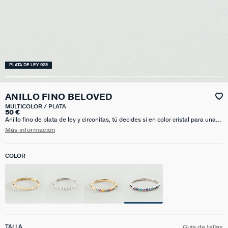
PLATA DE LEY 925
ANILLO FINO BELOVED
MULTICOLOR / PLATA
50 €
Anillo fino de plata de ley y circonitas, tú decides si en color cristal para una
opción más neutra o en multicolor para un twist definitivo. Una opción ideal
Más información
para combinar con los que ya tienes y dar el toque de brillo definitivo a tu
mano..
COLOR
TALLA
Guía de tallas