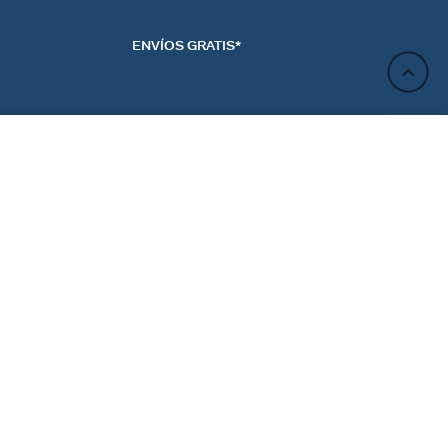
ENVÍOS GRATIS*
AÑADIR A LA CESTA
ACTO
NEWSLETTER
CTANOS
REGÍSTRATE
RENCIAS DE LAS
ES
Regístrate y obtén un 10% de descuento en tu próximo
pedido.