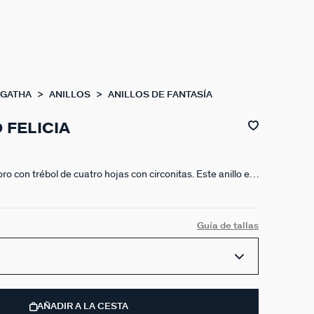
AGATHA
ANILLOS
ANILLOS DE FANTASÍA
 FELICIA
oro con trébol de cuatro hojas con circonitas. Este anillo es
ólo pero también queda muy rock si lo combinas con otros.
Guía de tallas
AÑADIR A LA CESTA