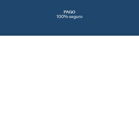
PAGO
100% seguro
SERVICIOS
EVENTOS
CONT
PERFORACIONES
NAVIDAD
CONTÁ
IENDAS
SERVICIO POST VENTA
SAN VALENTÍN
AYUDA
CAMBIOS Y
DÍA DE LA MADRE
PREFE
DEVOLUCIONES
BLACK FRIDAY
COOKI
CUIDADO DE LAS JOYAS
REBAJAS
SPAIN