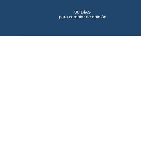
30 DÍAS
para cambiar de opinión
ANILLO FINO FELICIA
Dorado / Plateado
30 €
60 €
ENCUENTRA UNA TIENDA
AGATHA
NUESTRA HISTORIA
LOCALIZADOR DE T
© 2026 Agatha