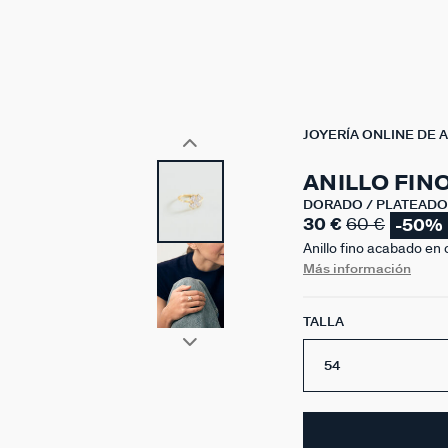
JOYERÍA ONLINE DE 
ANILLO FINO
DORADO / PLATEADO
30 €
60 €
-50%
Anillo fino acabado en 
perfecto para llevar s
Más información
¡Tú decides!.
TALLA
54