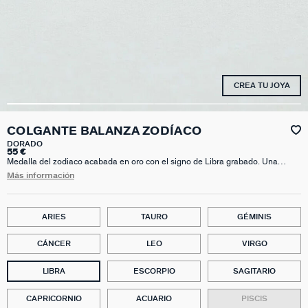
CREA TU JOYA
COLGANTE BALANZA ZODÍACO
DORADO
55 €
Medalla del zodiaco acabada en oro con el signo de Libra grabado. Una
propuesta súper original que no te querrás quitar. Es el regalo personalizado
Más información
también. Puedes combinarla con cualquier base y resto de colgantes y
personalizar tus joyas sin límite.
ARIES
TAURO
GÉMINIS
CÁNCER
LEO
VIRGO
LIBRA
ESCORPIO
SAGITARIO
CAPRICORNIO
ACUARIO
PISCIS