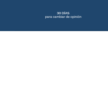
30 DÍAS
para cambiar de opinión
COLLAR CORTO CALMA
Verde / Dorado
120 €
ENCUENTRA UNA TIENDA
AGATHA
NUESTRA HISTORIA
LOCALIZADOR DE T