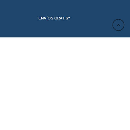
ENVÍOS GRATIS*
AVÍSAME POR CORREO
ELECTRÓNICO
ACTO
NEWSLETTER
CTANOS
REGÍSTRATE
RENCIAS DE LAS
ES
Regístrate y obtén un 10% de descuento en tu próximo
pedido.