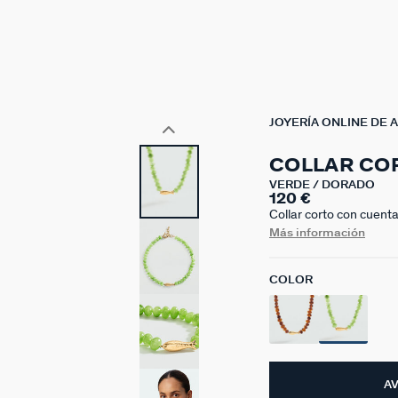
JOYERÍA ONLINE DE 
COLLAR CO
VERDE / DORADO
120 €
Collar corto con cuenta
de color que transforma
Más información
favoritas con Calma, l
Esta joya mide 420 mm
COLOR
A