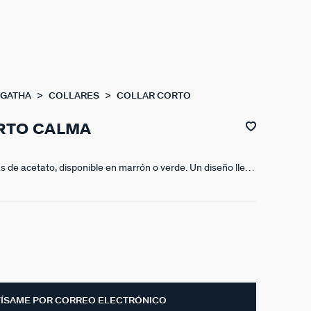
AGATHA
COLLARES
COLLAR CORTO
RTO CALMA
s de acetato, disponible en marrón o verde. Un diseño lleno
rá cualquier look al instante. Disfruta de tus joyas
a nueva colección de verano de María Pombo X Agatha.
 con un alargo extra de 50 mm
VÍSAME POR CORREO ELECTRÓNICO