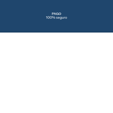
PAGO
100% seguro
SERVICIOS
EVENTOS
CONT
PERFORACIONES
NAVIDAD
CONTÁ
IENDAS
SERVICIO POST VENTA
SAN VALENTÍN
AYUDA
CAMBIOS Y
DÍA DE LA MADRE
PREFE
DEVOLUCIONES
BLACK FRIDAY
COOKI
CUIDADO DE LAS JOYAS
REBAJAS
SPAIN