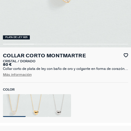
PLATA DE LEY 925
COLLAR CORTO MONTMARTRE
CRISTAL / DORADO
80 €
Collar corto de plata de ley con baño de oro y colgante en forma de corazón
orgánico de circonitas. Una apuesta romántica y tendencia que no te querrás
Más información
quitar. Esta joya mide 400 mm con un alargo extra de 50 mm
COLOR