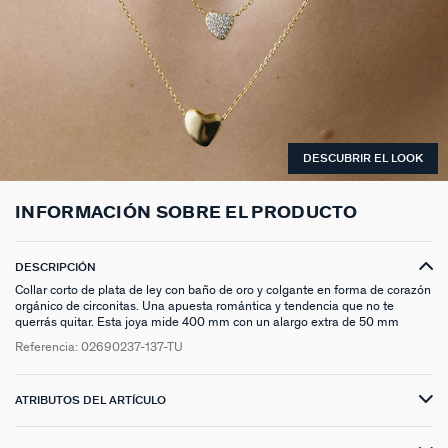
ANILLOS HASTA -50%
N13
COLLAR MIDI
CRIOLLAS
TOBILLERA
ANILLOS DORADOS
MEDALLAS
PIERCING CRIOLLA
MADELEINE
CINTURONES
MOMENT
COLGANTES HASTA -50%
PRISMA
CADENA
PIERCINGS
PULSERAS MOMENT
ANILLOS PLATEADOS
PIEDRAS NATURALES
PIERCING ACCESORIOS
TALISMANS
LLAVEROS
CONTÁCTANOS
PIERCINGS HASTA -50%
BEST SELLERS
COLGANTE
PENDIENTES
PULSERAS DORADAS
CHARMS MINIS
SET DE PENDIENTES
SACRÉ CŒUR
EXTENSOR DE CADENAS
ACCESORIOS HASTA -50%
COLLARES DORADO
PENDIENTES DORADOS
PULSERAS PLATEADAS
COLLARES COMPATIBLES
PIERCING PIEDRAS NATURALES
SEGUNDA PIEL
DESCUBRIR EL LOOK
PLATA DE LEY HASTA -50%
COLLARES PLATEADOS
PENDIENTES PLATEADOS
PENDIENTES COMPATIBLES
PERFORACIONES
BELOVED
INFORMACIÓN SOBRE EL PRODUCTO
NUESTROS LOOKS
NUESTROS LOOKS
1974
COMPONER MI JOYA
PIERCINGS DORADOS
LUCKY
DESCRIPCIÓN
Collar corto de plata de ley con baño de oro y colgante en forma de corazón
orgánico de circonitas. Una apuesta romántica y tendencia que no te
PIERCINGS PLATEADOS
PALAIS ROYAL
querrás quitar. Esta joya mide 400 mm con un alargo extra de 50 mm
Referencia:
02690237-137-TU
PONT DES ARTS
CANDY
ATRIBUTOS DEL ARTÍCULO