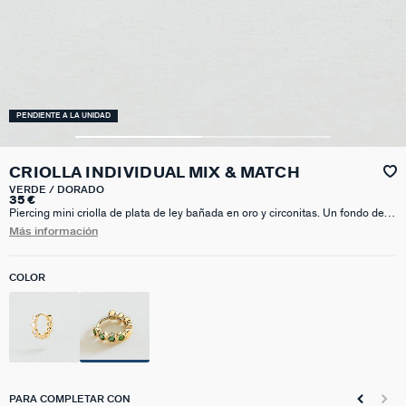
PENDIENTE A LA UNIDAD
CRIOLLA INDIVIDUAL MIX & MATCH
VERDE / DORADO
35 €
Piercing mini criolla de plata de ley bañada en oro y circonitas. Un fondo de
joyero que no puedes dejar escapar. Tú decides si prefieres las circonitas
Más información
transparentes o verdes. Decora tu oreja con nuestros pendientes vendidos a
la unidad y encuentra tu match perfecto.
COLOR
PARA COMPLETAR CON