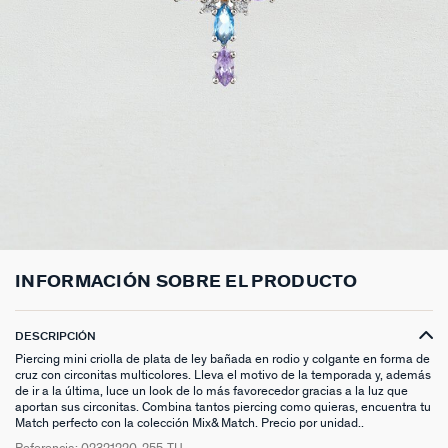
ANILLOS HASTA -50%
N13
COLLAR MIDI
CRIOLLAS
TOBILLERA
ANILLOS DORADOS
MEDALLAS
PIERCING CRIOLLA
MADELEINE
CINTURONES
MOMENT
COLGANTES HASTA -50%
PRISMA
CADENA
PIERCINGS
PULSERAS MOMENT
ANILLOS PLATEADOS
PIEDRAS NATURALES
PIERCING ACCESORIOS
TALISMANS
LLAVEROS
CONTÁCTANOS
PIERCINGS HASTA -50%
BEST SELLERS
COLGANTE
PENDIENTES
PULSERAS DORADAS
CHARMS MINIS
SET DE PENDIENTES
SACRÉ CŒUR
EXTENSOR DE CADENAS
ACCESORIOS HASTA -50%
COLLARES DORADO
PENDIENTES DORADOS
PULSERAS PLATEADAS
COLLARES COMPATIBLES
PIERCING PIEDRAS NATURALES
SEGUNDA PIEL
PLATA DE LEY HASTA -50%
COLLARES PLATEADOS
PENDIENTES PLATEADOS
PENDIENTES COMPATIBLES
PERFORACIONES
BELOVED
NUESTROS LOOKS
NUESTROS LOOKS
1974
COMPONER MI JOYA
PIERCINGS DORADOS
LUCKY
INFORMACIÓN SOBRE EL PRODUCTO
PIERCINGS PLATEADOS
PALAIS ROYAL
DESCRIPCIÓN
PONT DES ARTS
Piercing mini criolla de plata de ley bañada en rodio y colgante en forma de
cruz con circonitas multicolores. Lleva el motivo de la temporada y, además
de ir a la última, luce un look de lo más favorecedor gracias a la luz que
CANDY
aportan sus circonitas. Combina tantos piercing como quieras, encuentra tu
Match perfecto con la colección Mix& Match. Precio por unidad..