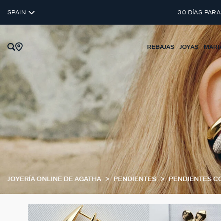
SPAIN
30 DÍAS PARA
REBAJAS
JOYAS
MARI
JOYERÍA ONLINE DE AGATHA
PENDIENTES
PENDIENTES C