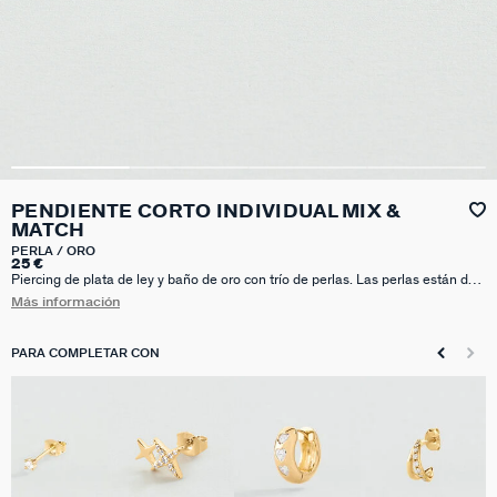
PENDIENTE CORTO INDIVIDUAL MIX &
MATCH
PERLA / ORO
25 €
Piercing de plata de ley y baño de oro con trío de perlas. Las perlas están de
moda y este diseño aportará un toque muy rock y muy romántico a la vez a
Más información
tus looks. Nuestros Mix & Match se venden a la unidad.
PARA COMPLETAR CON