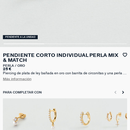
PENDIENTE A LA UNIDAD
PENDIENTE CORTO INDIVIDUAL PERLA MIX
& MATCH
PERLA / ORO
25 €
Piercing de plata de ley bañada en oro con barrita de circonitas y una perla de
agua dulce que cuelga. Un paso más allá en el mundo de los piercings con
Más información
esta colección de piedras naturales que podrás lucir toda la temporada, ¡No
te quedes sin ellos y consigue tu ear look más perfecto! Nuestros Mix &
Match se venden a la unidad.
PARA COMPLETAR CON