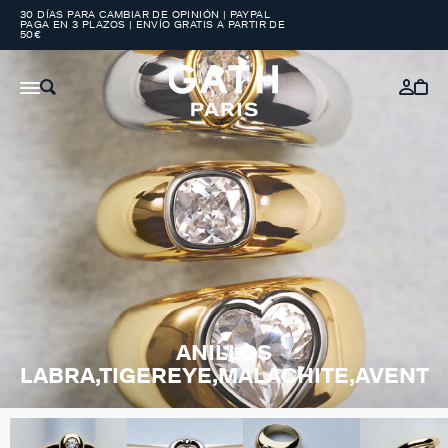
30 DÍAS PARA CAMBIAR DE OPINIÓN | PAYPAL
PAGA EN 3 PLAZOS | ENVÍO GRATIS A PARTIR DE
50€
ANILLOS
LABRA,TIGEREYE,MALACHITE,AVENT