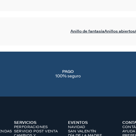
Anillo de fantasía
Anillos abiertos
PAGO
100% seguro
SERVICIOS
EVENTOS
CONT
PERFORACIONES
NAVIDAD
CONTÁ
IENDAS
SERVICIO POST VENTA
SAN VALENTÍN
AYUDA
CAMBIOS Y
DÍA DE LA MADRE
PREFE