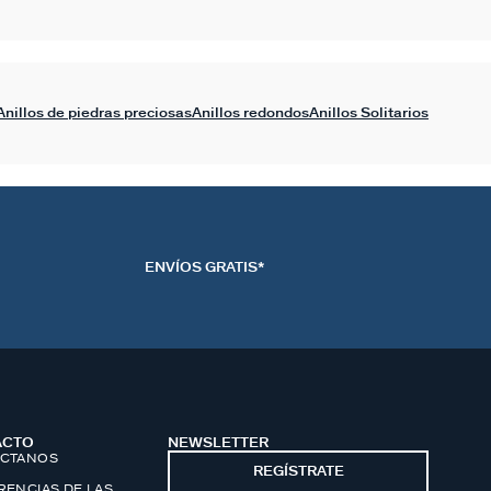
Anillos de piedras preciosas
Anillos redondos
Anillos Solitarios
ENVÍOS GRATIS*
ACTO
NEWSLETTER
CTANOS
REGÍSTRATE
RENCIAS DE LAS