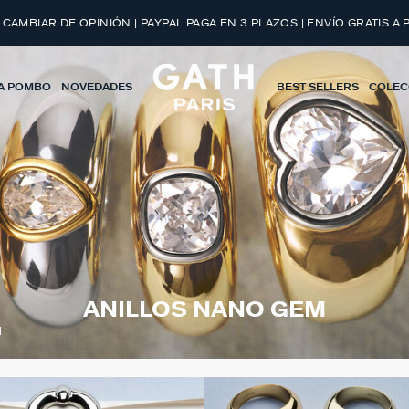
 CAMBIAR DE OPINIÓN | PAYPAL PAGA EN 3 PLAZOS | ENVÍO GRATIS A 
A POMBO
NOVEDADES
BEST SELLERS
COLEC
ANILLOS NANO GEM
M