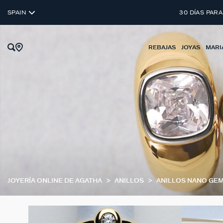
SPAIN
30 DÍAS PARA
REBAJAS
JOYAS
MARI
JOYERÍA ONLINE DE AGATHA
ANILLOS
ANILLOS NANO GE